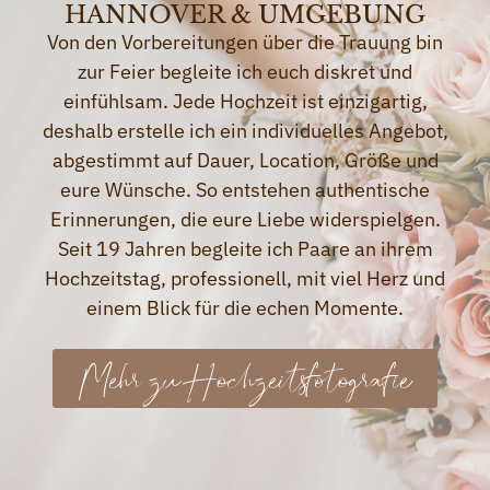
HANNOVER & UMGEBUNG
Von den Vorbereitungen über die Trauung bin
zur Feier begleite ich euch diskret und
einfühlsam. Jede Hochzeit ist einzigartig,
deshalb erstelle ich ein individuelles Angebot,
abgestimmt auf Dauer, Location, Größe und
eure Wünsche. So entstehen authentische
Erinnerungen, die eure Liebe widerspielgen.
Seit 19 Jahren begleite ich Paare an ihrem
Hochzeitstag, professionell, mit viel Herz und
einem Blick für die echen Momente.
Mehr zu Hochzeitsfotografie