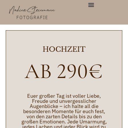
Inhalt
springen
HOCHZEIT
AB 290
€
Euer großer Tag ist voller Liebe,
Freude und unvergesslicher
Augenblicke – ich halte all die
besonderen Momente für euch fest,
von den zarten Details bis zu den
großen Emotionen. Jede Umarmung,
jedes Lachen und jeder Blick wird zu