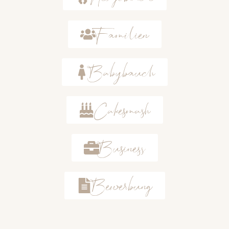
Familien
Babybauch
Cakesmash
Business
Bewerbung